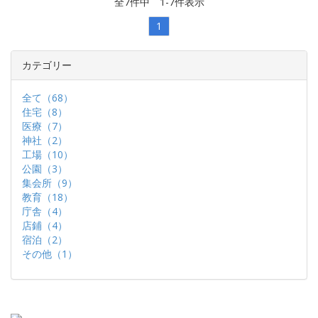
全
7
件中
1
-
7
件表示
1
カテゴリー
全て（68）
住宅（8）
医療（7）
神社（2）
工場（10）
公園（3）
集会所（9）
教育（18）
庁舎（4）
店鋪（4）
宿泊（2）
その他（1）