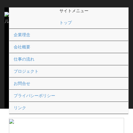
Home
プロジェクト
サイトメニュー
Toggl
navig
トップ
プロジェクト（医療）
企業理念
会社概要
全
7
件中
1
-
7
件表示
仕事の流れ
1
プロジェクト
お問合せ
プライバシーポリシー
リンク
みどり病院 新築工...