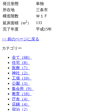
発注形態
単独
所在地
三条市
構造階数
Ｗ１Ｆ
2
133
延床面積（m
）
完了年度
平成15年
<< 前のページに戻る
カテゴリー
全て（68）
住宅（8）
医療（7）
神社（2）
工場（10）
公園（3）
集会所（9）
教育（18）
庁舎（4）
店鋪（4）
宿泊（2）